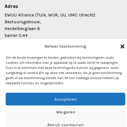
Adres
EWUU Alliance (TU/e, WUR, UU, UMC Utrecht)
Bestuursgebouw,
Heidelberglaan 8
kamer 0.44
3584 CS Utrecht
Beheer toestemming
info@ewuu.nl
Om de beste ervaringen te bieden, gebruiken wij technologieën zoals
cookies om informatie over je apparaat op te slaan en/of te raadplegen.
Door in te stemmen met deze technologieën kunnen wij gegevens zoals
surfgedrag of unieke ID's op deze site verwerken. Als je geen toestemming
geeft of uw toestemming intrekt, kan dit een nadelige invloed hebben op
bepaalde functies en mogelijkheden.
2026 © Alliance TU/e, WUR, UU, UMC Utrecht. Alle rechten
Newsletter
voorbehouden
Accepteren
Weigeren
Bekijk voorkeuren