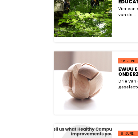
EDUCAT
Vier van
van de ...
15 JUNI,
EWUU E
ONDERZ
Drie van
geselecte
8 JUNI, 