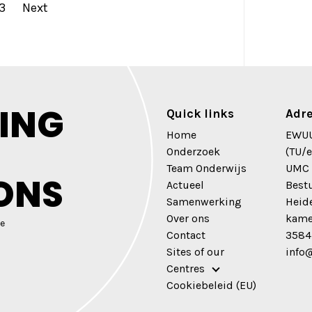
13
Next
ERICHTENNAVIGATIE
ING
Quick links
Adre
Home
EWUU
Onderzoek
(TU/e
Team Onderwijs
UMC 
ONS
Actueel
Best
Samenwerking
Heid
Over ons
kame
e
Contact
3584
Sites of our
info
Centres
Cookiebeleid (EU)