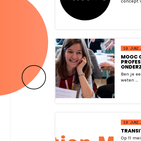
concept v
18 JUNI,
MOOC O
PROFES
ONDER
Ben je e
weten ...
18 JUNI,
TRANS
Op 11 me