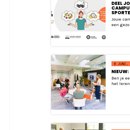
DEEL J
CAMPUS
SPORT
Jouw cam
een gezon
8 JUNI, 
NIEUW:
Ben je e
het leren 