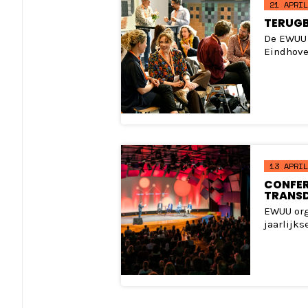
21 APRIL
TERUGB
De EWUU 
Eindhove
13 APRIL
CONFER
TRANSD
EWUU org
jaarlijkse