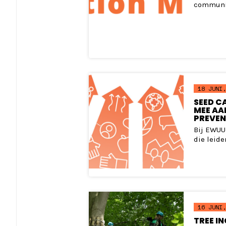
community
18 JUNI,
SEED C
MEE AA
PREVEN
Bij EWUU
die leiden
16 JUNI,
TREE I