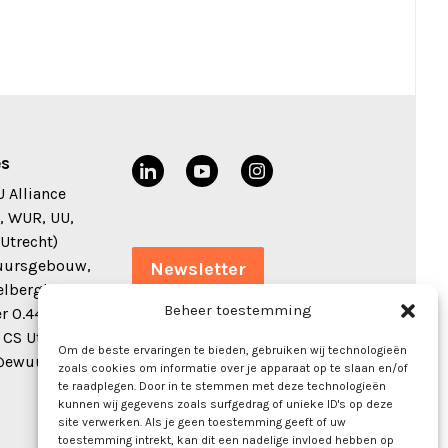
s
 Alliance
, WUR, UU,
Utrecht)
uursgebouw,
Newsletter
elberglaan 8
Beheer toestemming
r 0.44
 CS Utrecht
Om de beste ervaringen te bieden, gebruiken wij technologieën
@ewuu.nl
zoals cookies om informatie over je apparaat op te slaan en/of
te raadplegen. Door in te stemmen met deze technologieën
kunnen wij gegevens zoals surfgedrag of unieke ID's op deze
site verwerken. Als je geen toestemming geeft of uw
toestemming intrekt, kan dit een nadelige invloed hebben op