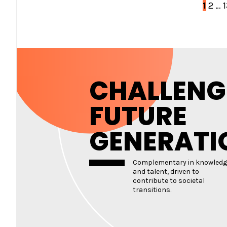
1
2
…
B
CHALLENG
FUTURE
GENERATI
Complementary in knowledg
and talent, driven to
contribute to societal
transitions.