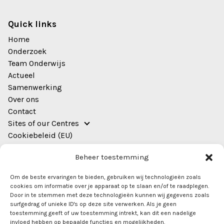
Quick links
Home
Onderzoek
Team Onderwijs
Actueel
Samenwerking
Over ons
Contact
Sites of our Centres
Cookiebeleid (EU)
Adres
Beheer toestemming
EWUU Alliance (TU/e, WUR, UU, UMC Utrecht)
Om de beste ervaringen te bieden, gebruiken wij technologieën zoals
Bestuursgebouw,
cookies om informatie over je apparaat op te slaan en/of te raadplegen.
Heidelberglaan 8
Door in te stemmen met deze technologieën kunnen wij gegevens zoals
surfgedrag of unieke ID's op deze site verwerken. Als je geen
kamer 0.44
toestemming geeft of uw toestemming intrekt, kan dit een nadelige
3584 CS Utrecht
invloed hebben op bepaalde functies en mogelijkheden.