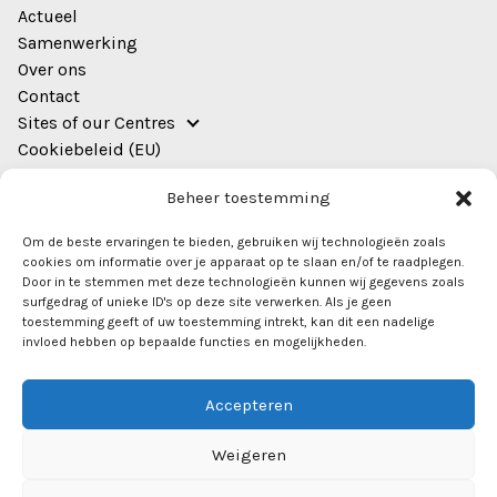
Actueel
Samenwerking
Over ons
Contact
Sites of our Centres
Cookiebeleid (EU)
Adres
Beheer toestemming
EWUU Alliance (TU/e, WUR, UU, UMC Utrecht)
Om de beste ervaringen te bieden, gebruiken wij technologieën zoals
Bestuursgebouw,
cookies om informatie over je apparaat op te slaan en/of te raadplegen.
Heidelberglaan 8
Door in te stemmen met deze technologieën kunnen wij gegevens zoals
surfgedrag of unieke ID's op deze site verwerken. Als je geen
kamer 0.44
toestemming geeft of uw toestemming intrekt, kan dit een nadelige
3584 CS Utrecht
invloed hebben op bepaalde functies en mogelijkheden.
info@ewuu.nl
Accepteren
Weigeren