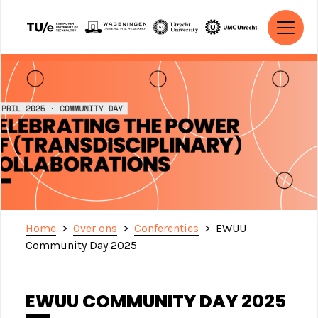
Ga naar de inhoud
HOOFDNAVIGATIE
Home
>
Over ons
>
Conferenties
>
EWUU
Community Day 2025
EWUU COMMUNITY DAY 2025